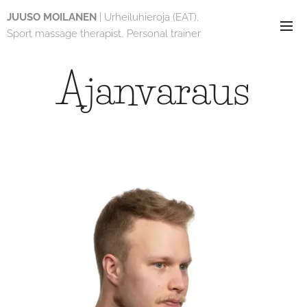
JUUSO MOILANEN
| Urheiluhieroja (EAT),
Sport massage therapist, Personal trainer
Ajanvaraus