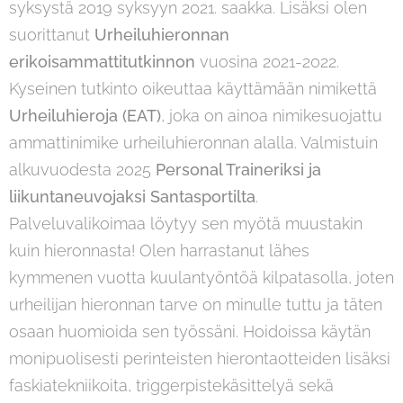
syksystä 2019 syksyyn 2021. saakka. Lisäksi olen
suorittanut
U
rheiluhieronnan
erikoisammattitutkinnon
vuosina 2021-2022.
Kyseinen tutkinto oikeuttaa käyttämään nimikettä
Urheiluhieroja (EAT)
, joka on ainoa nimikesuojattu
ammattinimike urheiluhieronnan alalla. Valmistuin
alkuvuodesta 2025
Personal Traineriksi ja
liikuntaneuvojaksi Santasportilta
.
Palveluvalikoimaa löytyy sen myötä muustakin
kuin hieronnasta! Olen harrastanut lähes
kymmenen vuotta kuulantyöntöä kilpatasolla, joten
urheilijan hieronnan tarve on minulle tuttu ja täten
osaan huomioida sen työssäni. Hoidoissa käytän
monipuolisesti perinteisten hierontaotteiden lisäksi
faskiatekniikoita, triggerpistekäsittelyä sekä